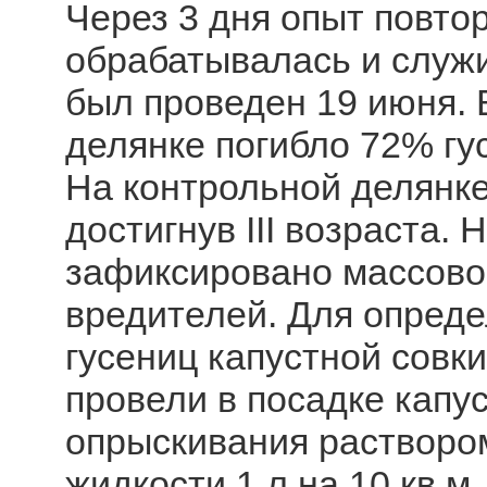
Через 3 дня опыт повто
обрабатывалась и служи
был проведен 19 июня. 
делянке погибло 72% гу
На контрольной делянк
достигнув III возраста.
зафиксировано массово
вредителей. Для опред
гусениц капустной совки
провели в посадке капу
опрыскивания раствором
жидкости 1 л на 10 кв.м